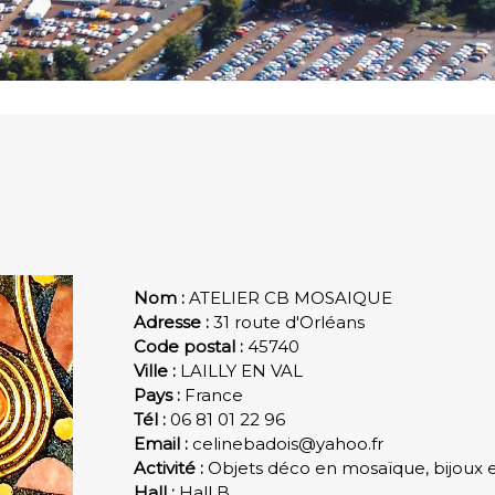
Nom
ATELIER CB MOSAIQUE
Adresse
31 route d'Orléans
Code postal
45740
Ville
LAILLY EN VAL
Pays
France
Tél
06 81 01 22 96
Email
celinebadois@yahoo.fr
Activité
Objets déco en mosaïque, bijoux 
Hall
Hall B