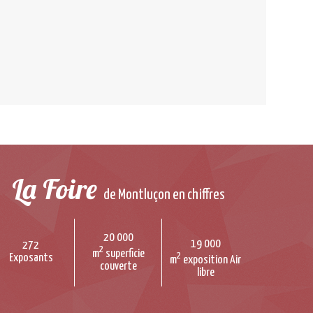
La Foire
de Montluçon en chiffres
20 000
19 000
272
2
m
superficie
2
Exposants
m
exposition Air
couverte
libre