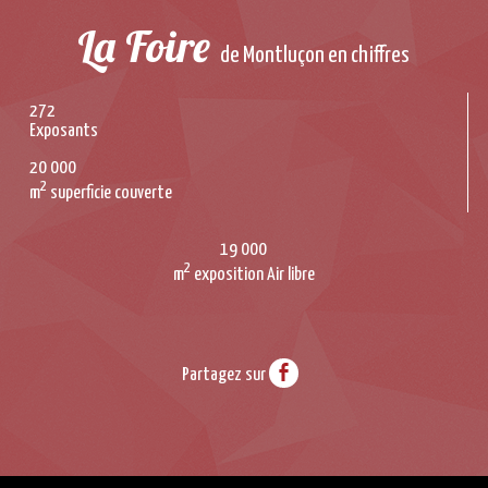
La Foire
de Montluçon en chiffres
272
Exposants
20 000
2
m
superficie couverte
19 000
2
m
exposition Air libre