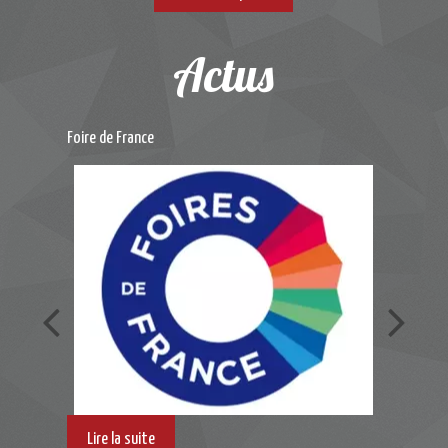
Actus
Foire de France
Liste des